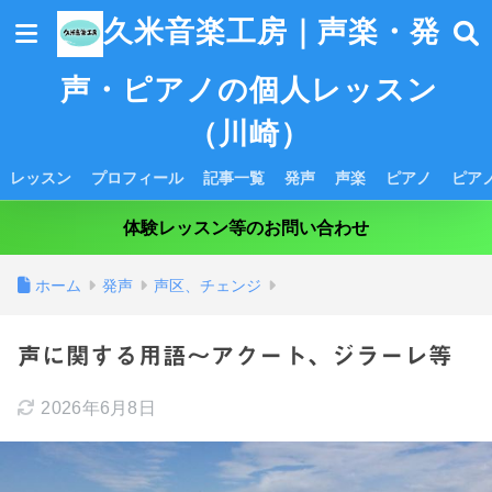
久米音楽工房｜声楽・発
声・ピアノの個人レッスン
（川崎）
レッスン
プロフィール
記事一覧
発声
声楽
ピアノ
ピア
体験レッスン等のお問い合わせ
ホーム
発声
声区、チェンジ
声に関する用語～アクート、ジラーレ等
2026年6月8日