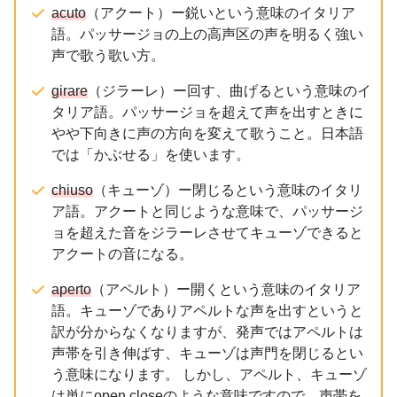
acuto
（アクート）ー鋭いという意味のイタリア
語。パッサージョの上の高声区の声を明るく強い
声で歌う歌い方。
girare
（ジラーレ）ー回す、曲げるという意味のイ
タリア語。パッサージョを超えて声を出すときに
やや下向きに声の方向を変えて歌うこと。日本語
では「かぶせる」を使います。
chiuso
（キューゾ）ー閉じるという意味のイタリ
ア語。アクートと同じような意味で、パッサージ
ョを超えた音をジラーレさせてキューゾできると
アクートの音になる。
aperto
（アペルト）ー開くという意味のイタリア
語。キューゾでありアペルトな声を出すというと
訳が分からなくなりますが、発声ではアペルトは
声帯を引き伸ばす、キューゾは声門を閉じるとい
う意味になります。 しかし、アペルト、キューゾ
は単にopen closeのような意味ですので、声帯を