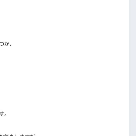
つか、
す。