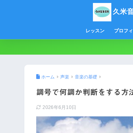
久米
レッスン
プロフィ
ホーム
声楽
音楽の基礎
調号で何調か判断をする方
2026年6月10日