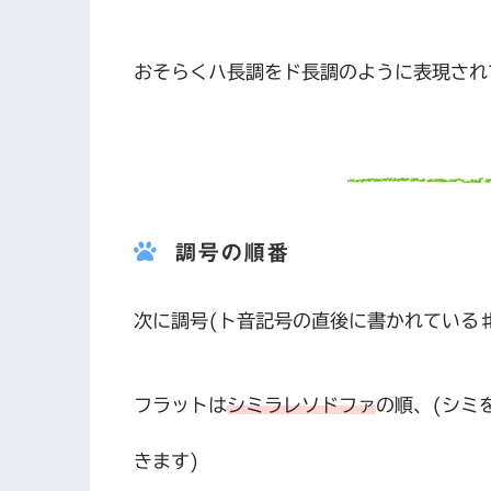
おそらくハ長調をド長調のように表現され
調号の順番
次に調号(ト音記号の直後に書かれている
フラットは
シミラレソドファ
の順、(シミ
きます)