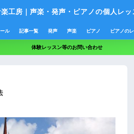
音楽工房｜声楽・発声・ピアノの個人レッ
ール
記事一覧
発声
声楽
ピアノ
ピアノのレ
体験レッスン等のお問い合わせ
法