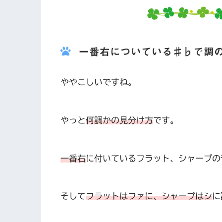
一番右についている♯♭で調
ややこしいですね。
やっと
何調かの見分け方
です。
一番右
に付いているフラット、シャープの
そして
フラットはファに、シャープはシ
に