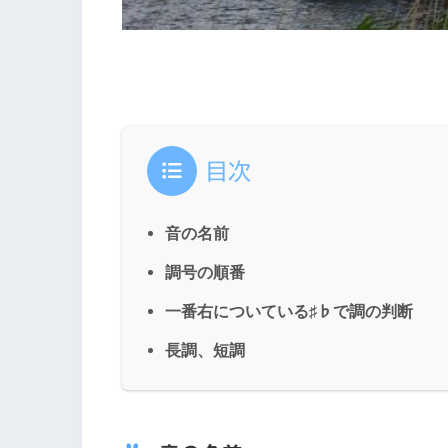
目次
音の名前
調号の順番
一番右についている♯♭で調の判断
長調、短調