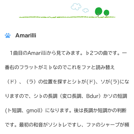
Amarilli
1曲目のAmarilliから見てみます。♭2つの曲です。一
番右のフラットがミ♭なのでこれをファと読み替え
（ド）、（ラ）の位置を探すとシ♭が(ド)、ソが(ラ)にな
りますので、シ♭の長調（変ロ長調、Bdur）かソの短調
(ト短調、gmoll）になります。後は長調か短調かの判断
です。最初の和音がソシ♭レですし、ファのシャープが頻