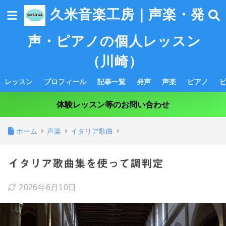
久米音楽工房｜声楽・発
声・ピアノの個人レッスン
（川崎）
レッスン
プロフィール
記事一覧
発声
声楽
ピアノ
体験レッスン等のお問い合わせ
ホーム
声楽
イタリア歌曲
イタリア歌曲集を使って調判定
2026年6月10日