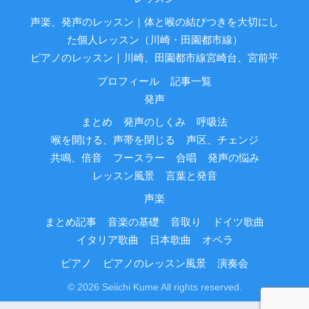
声楽、発声のレッスン｜体と喉の結びつきを大切にし
た個人レッスン（川崎・田園都市線）
ピアノのレッスン｜川崎、田園都市線宮崎台、宮前平
プロフィール
記事一覧
発声
まとめ
発声のしくみ
呼吸法
喉を開ける、声帯を閉じる
声区、チェンジ
共鳴、倍音
フースラー
合唱
発声の悩み
レッスン風景
言葉と発音
声楽
まとめ記事
音楽の基礎
音取り
ドイツ歌曲
イタリア歌曲
日本歌曲
オペラ
ピアノ
ピアノのレッスン風景
演奏会
© 2026 Seiichi Kume All rights reserved.