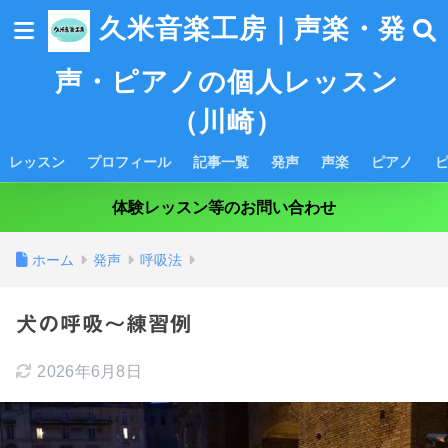
久米音楽工房｜声楽・発
声・ピアノの個人レッスン
（川崎）
レッスン
プロフィール
記事一覧
発声
声楽
ピアノ
体験レッスン等のお問い合わせ
ホーム
発声
呼吸法
犬の呼吸～練習例
2026年6月8日