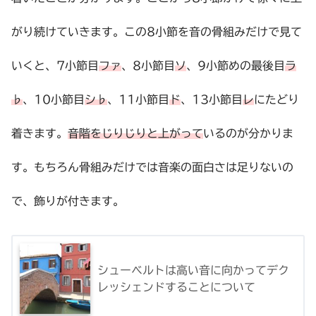
がり続けていきます。この8小節を音の骨組みだけで見て
いくと、7小節目
ファ
、8小節目
ソ
、9小節めの最後目
ラ
♭
、10小節目
シ♭
、11小節目
ド
、13小節目
レ
にたどり
着きます。
音階をじりじりと上がって
いるのが分かりま
す。もちろん骨組みだけでは音楽の面白さは足りないの
で、飾りが付きます。
シューベルトは高い音に向かってデク
レッシェンドすることについて