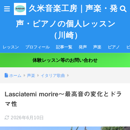
久米音楽工房｜声楽・発
声・ピアノの個人レッスン
（川崎）
レッスン
プロフィール
記事一覧
発声
声楽
ピアノ
体験レッスン等のお問い合わせ
ホーム
声楽
イタリア歌曲
Lasciatemi morire～最高音の変化とドラ
マ性
2026年6月10日