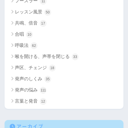
フースラー
11
レッスン風景
50
共鳴、倍音
17
合唱
10
呼吸法
62
喉を開ける、声帯を閉じる
33
声区、チェンジ
18
発声のしくみ
35
発声の悩み
111
言葉と発音
12
アーカイブ