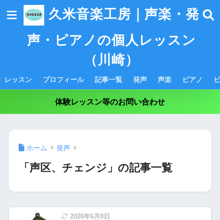
久米音楽工房｜声楽・発
声・ピアノの個人レッスン
（川崎）
レッスン
プロフィール
記事一覧
発声
声楽
ピアノ
体験レッスン等のお問い合わせ
ホーム
発声
「声区、チェンジ」の記事一覧
2026年6月8日