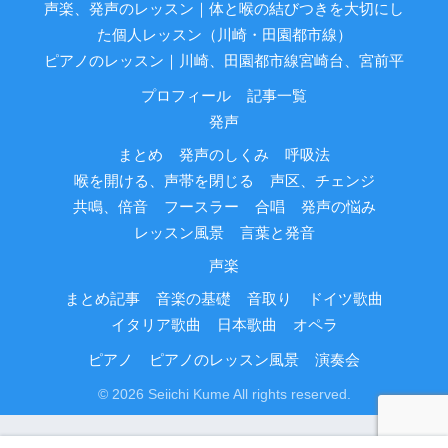
声楽、発声のレッスン｜体と喉の結びつきを大切にし
た個人レッスン（川崎・田園都市線）
ピアノのレッスン｜川崎、田園都市線宮崎台、宮前平
プロフィール
記事一覧
発声
まとめ
発声のしくみ
呼吸法
喉を開ける、声帯を閉じる
声区、チェンジ
共鳴、倍音
フースラー
合唱
発声の悩み
レッスン風景
言葉と発音
声楽
まとめ記事
音楽の基礎
音取り
ドイツ歌曲
イタリア歌曲
日本歌曲
オペラ
ピアノ
ピアノのレッスン風景
演奏会
© 2026 Seiichi Kume All rights reserved.