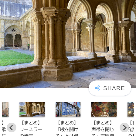
め】
【まとめ】
【まとめ】
【まとめ】
【
ア歌
フースラー
「喉を開け
声帯を閉じ
発