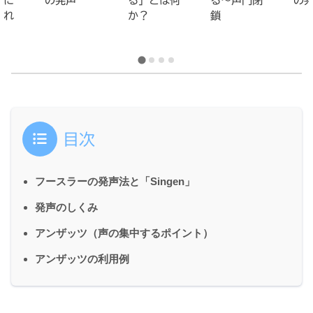
初に
の発声
る」とは何
る～声門閉
の
われ
か？
鎖
目次
フースラーの発声法と「Singen」
発声のしくみ
アンザッツ（声の集中するポイント）
アンザッツの利用例