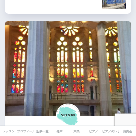
レッスン
プロフィール
記事一覧
発声
声楽
ピアノ
ピアノのレッスン風景
演奏会