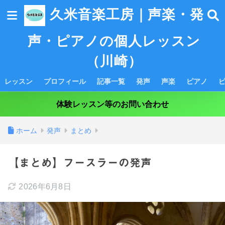
久米音楽工房｜声楽・発
声・ピアノの個人レッスン
（川崎）
レッスン
プロフィール
記事一覧
発声
声楽
ピアノ
体験レッスン等のお問い合わせ
ホーム
発声
まとめ
【まとめ】フースラーの発声
2026年6月8日