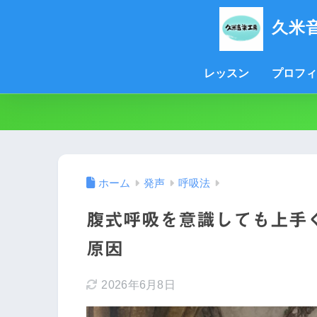
久米
レッスン
プロフィ
ホーム
発声
呼吸法
腹式呼吸を意識しても上手
原因
2026年6月8日