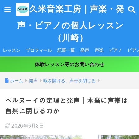
久米音楽工房｜声楽・発
声・ピアノの個人レッスン
（川崎）
レッスン
プロフィール
記事一覧
発声
声楽
ピアノ
ピア
体験レッスン等のお問い合わせ
ホーム
発声
喉を開ける、声帯を閉じる
ベルヌーイの定理と発声｜本当に声帯は
自然に閉じるのか
2026年6月8日