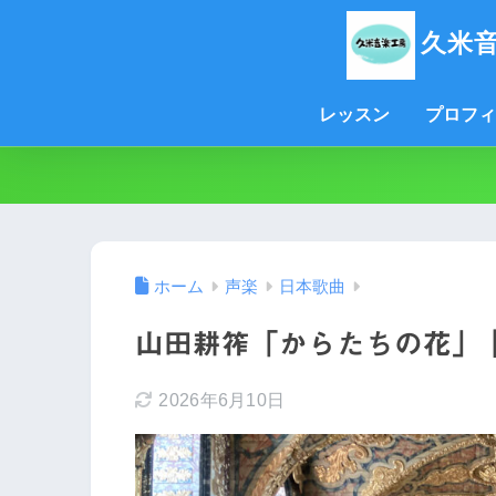
久米
レッスン
プロフィ
ホーム
声楽
日本歌曲
山田耕筰「からたちの花」
2026年6月10日