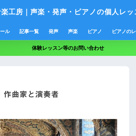
音楽工房｜声楽・発声・ピアノの個人レッ
ール
記事一覧
発声
声楽
ピアノ
ピアノのレ
体験レッスン等のお問い合わせ
｜作曲家と演奏者