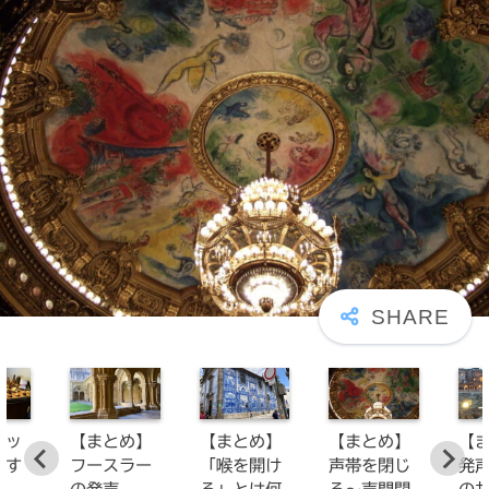
レッ
【まとめ】
【まとめ】
【まとめ】
【
すす
フースラー
「喉を開け
声帯を閉じ
発