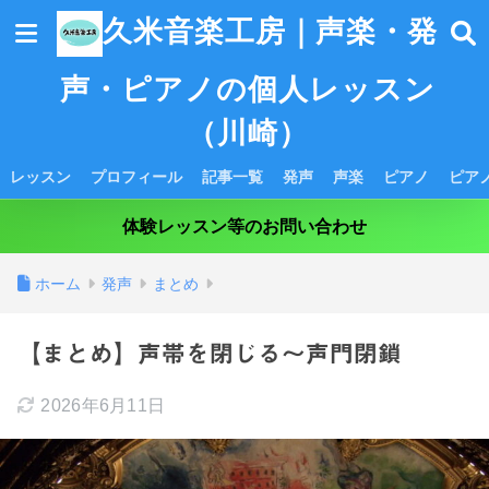
久米音楽工房｜声楽・発
声・ピアノの個人レッスン
（川崎）
レッスン
プロフィール
記事一覧
発声
声楽
ピアノ
ピア
体験レッスン等のお問い合わせ
ホーム
発声
まとめ
【まとめ】声帯を閉じる～声門閉鎖
2026年6月11日