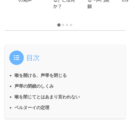
の発声
る」とは何
る～声門閉
の
か？
鎖
目次
喉を開ける、声帯を閉じる
声帯の閉鎖のしくみ
喉を閉じてとはあまり言われない
ベルヌーイの定理