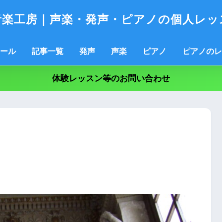
音楽工房｜声楽・発声・ピアノの個人レッ
ール
記事一覧
発声
声楽
ピアノ
ピアノのレ
体験レッスン等のお問い合わせ