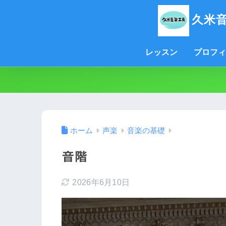
久米
レッスン
プロフィ
ホーム
声楽
音楽の基礎
音階
2026年6月10日