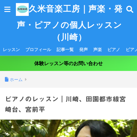
久米音楽工房｜声楽・発
声・ピアノの個人レッスン
（川崎）
レッスン
プロフィール
記事一覧
発声
声楽
ピアノ
ピア
体験レッスン等のお問い合わせ
ホーム
ピアノのレッスン｜川崎、田園都市線宮
崎台、宮前平